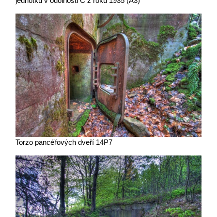
jednotku v odolnosti C z roku 1935 (A3)
Torzo pancéřových dveří 14P7